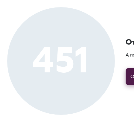
451
О
А п
О