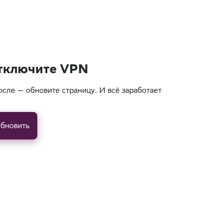
тключите VPN
осле — обновите страницу. И всё заработает
бновить