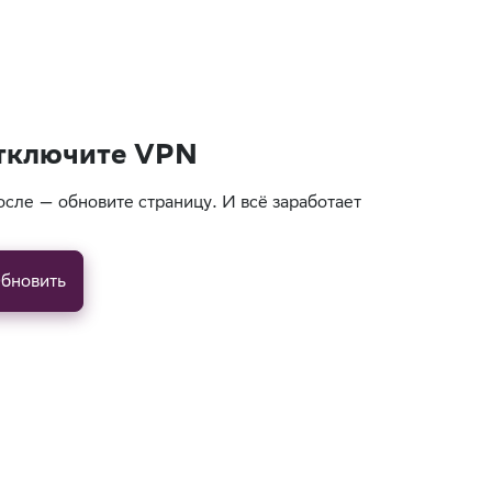
тключите VPN
осле — обновите страницу. И всё заработает
бновить