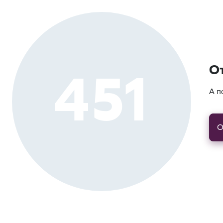
451
О
А п
О