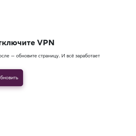
тключите VPN
осле — обновите страницу. И всё заработает
бновить