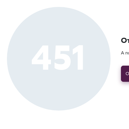
451
О
А п
О