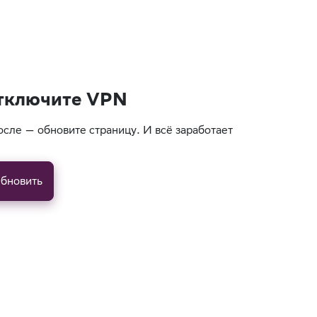
тключите VPN
осле — обновите страницу. И всё заработает
бновить