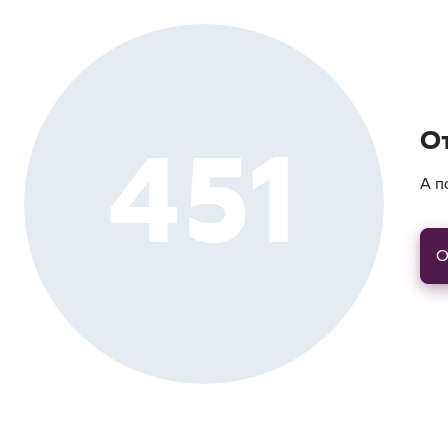
451
О
А п
О