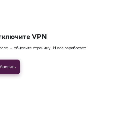
тключите VPN
осле — обновите страницу. И всё заработает
бновить