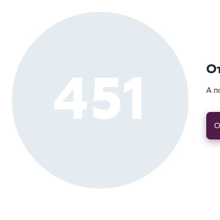
451
О
А п
О