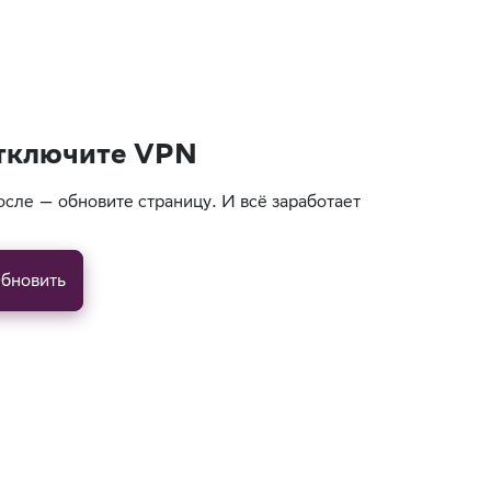
тключите VPN
осле — обновите страницу. И всё заработает
бновить