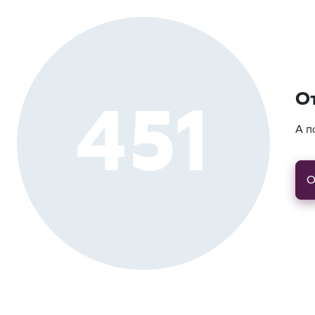
451
О
А п
О