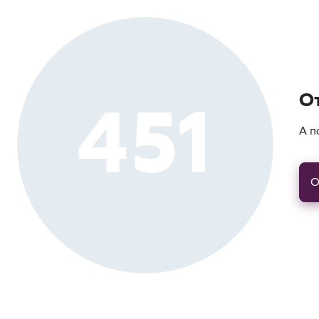
451
О
А п
О