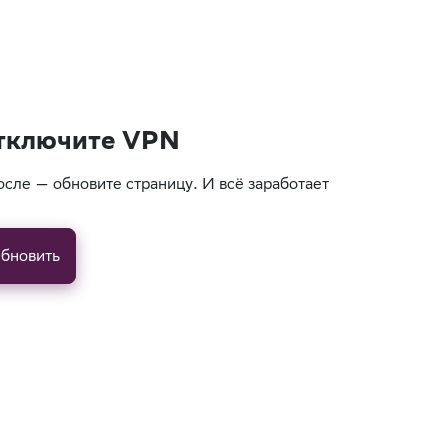
тключите VPN
осле — обновите страницу. И всё заработает
бновить