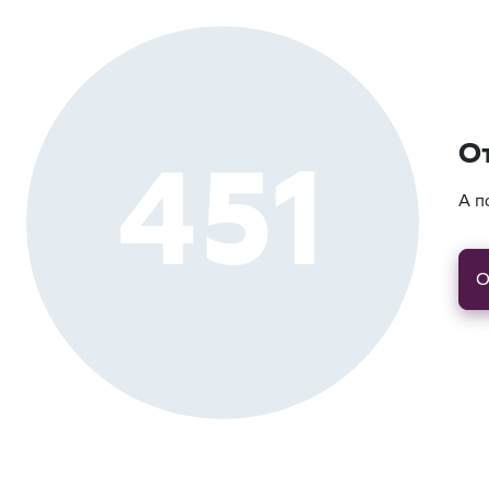
451
О
А п
О