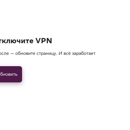
тключите VPN
осле — обновите страницу. И всё заработает
бновить