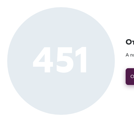
451
О
А п
О