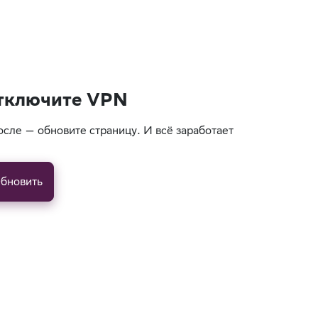
тключите VPN
осле — обновите страницу. И всё заработает
бновить