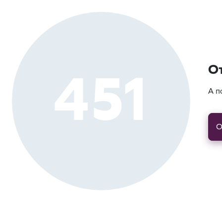
451
О
А п
О