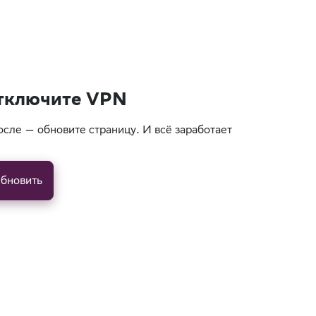
тключите VPN
осле — обновите страницу. И всё заработает
бновить