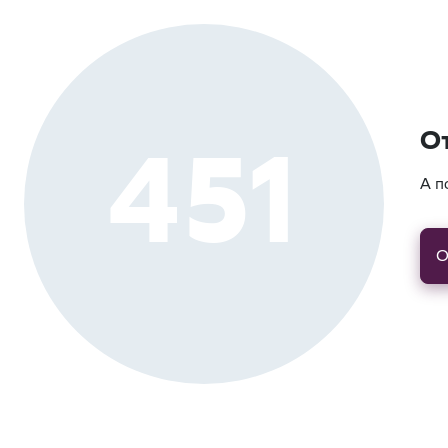
451
О
А п
О