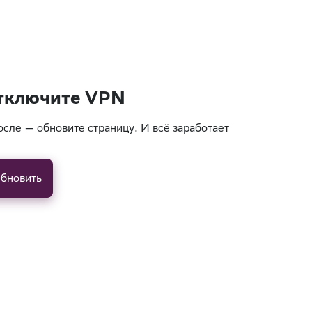
тключите VPN
осле — обновите страницу. И всё заработает
бновить