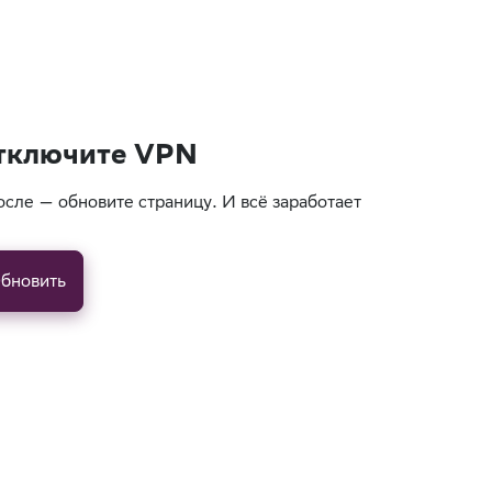
тключите VPN
осле — обновите страницу. И всё заработает
бновить