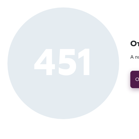
451
О
А п
О