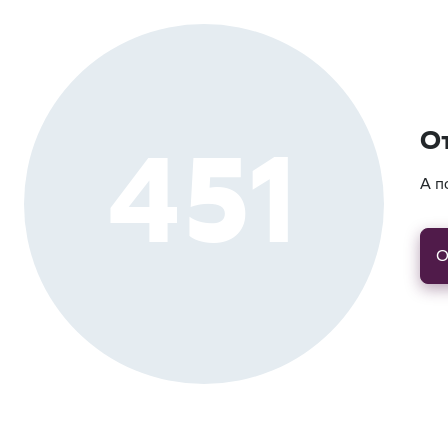
451
О
А п
О