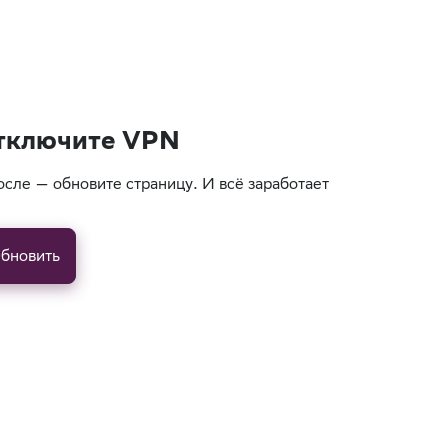
тключите VPN
осле — обновите страницу. И всё заработает
бновить