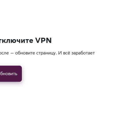
тключите VPN
осле — обновите страницу. И всё заработает
бновить