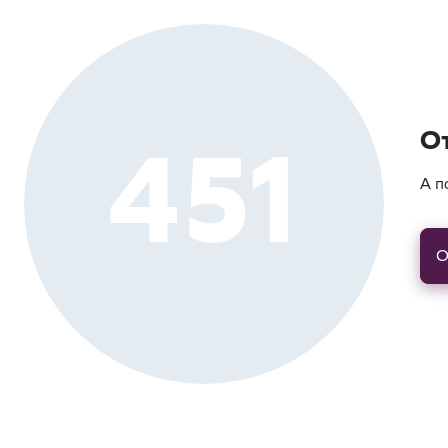
451
О
А п
О