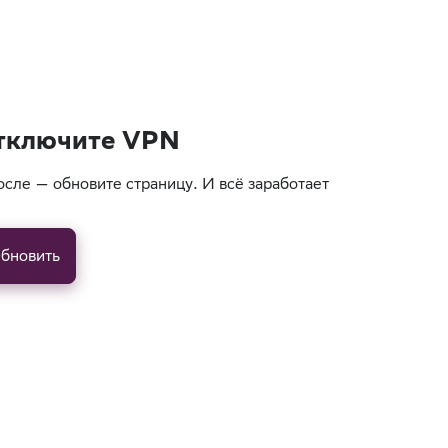
тключите VPN
осле — обновите страницу. И всё заработает
бновить