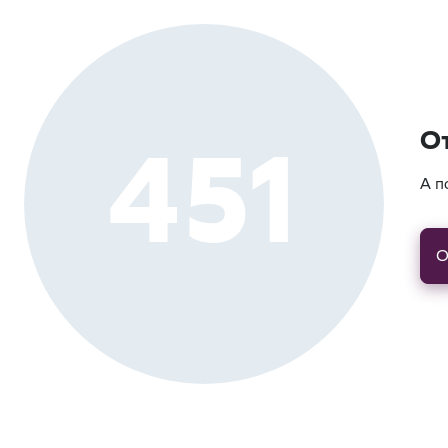
451
О
А п
О