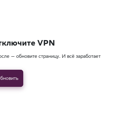
тключите VPN
осле — обновите страницу. И всё заработает
бновить