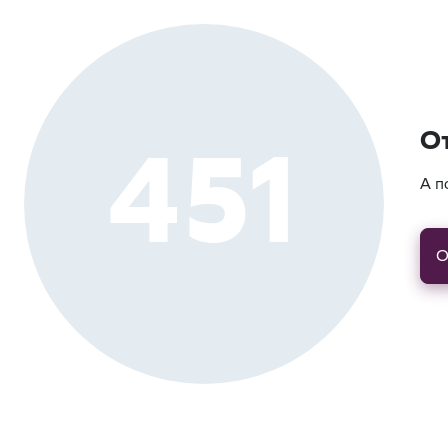
451
О
А п
О