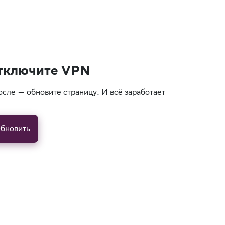
тключите VPN
осле — обновите страницу. И всё заработает
бновить