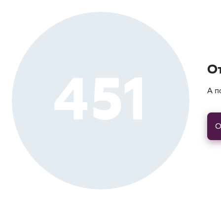
451
О
А п
О