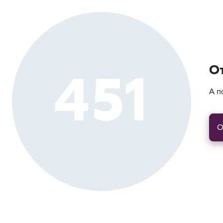
451
О
А п
О