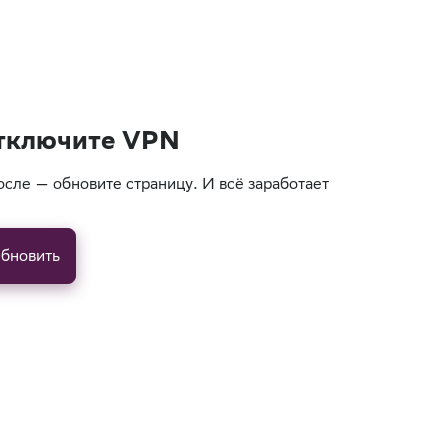
тключите VPN
осле — обновите страницу. И всё заработает
бновить