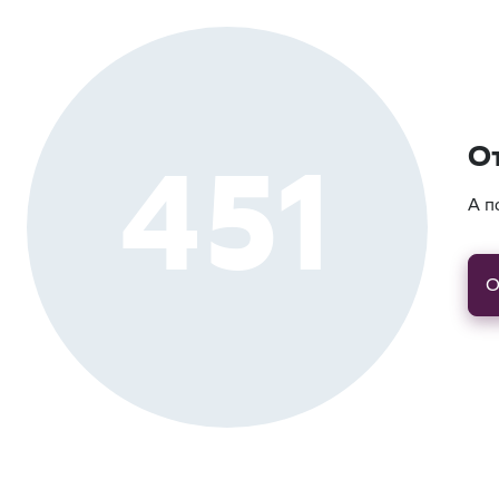
451
О
А п
О