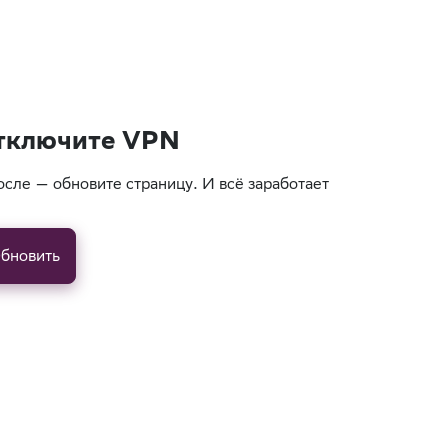
тключите VPN
осле — обновите страницу. И всё заработает
бновить