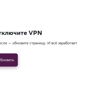
тключите VPN
осле — обновите страницу. И всё заработает
бновить