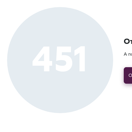
451
О
А п
О