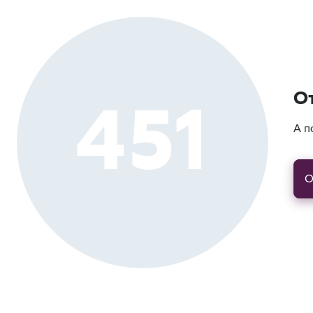
451
О
А п
О