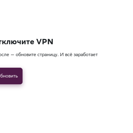
тключите VPN
осле — обновите страницу. И всё заработает
бновить