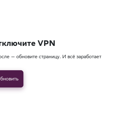
тключите VPN
осле — обновите страницу. И всё заработает
бновить