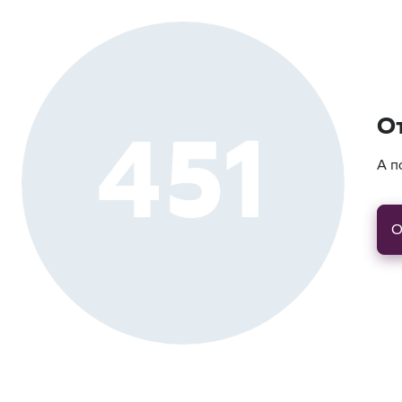
451
О
А п
О