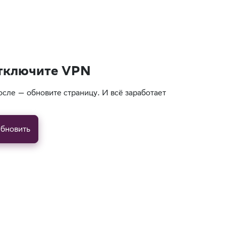
тключите VPN
осле — обновите страницу. И всё заработает
бновить