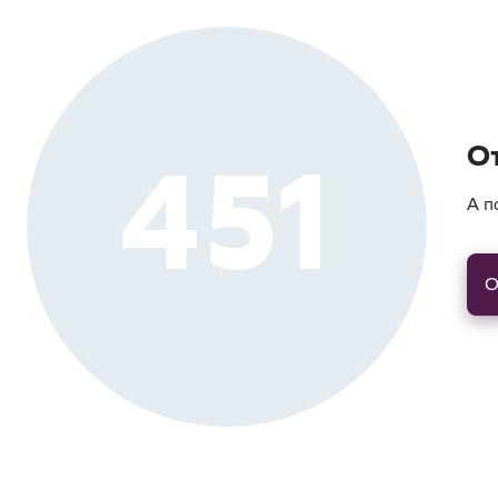
451
О
А п
О