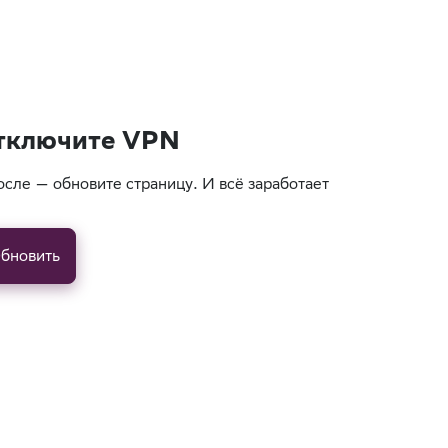
тключите VPN
осле — обновите страницу. И всё заработает
бновить