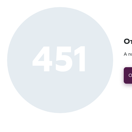
451
О
А п
О