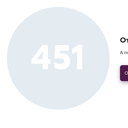
451
О
А п
О