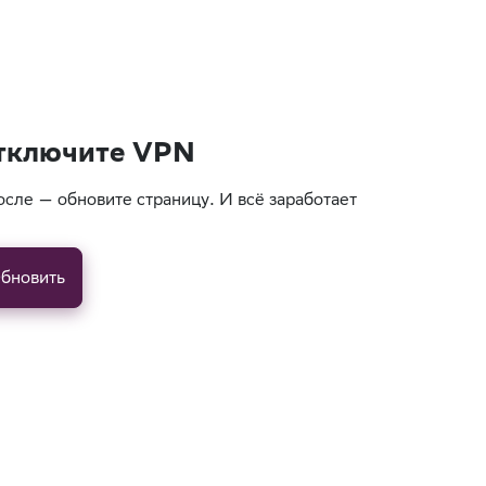
тключите VPN
осле — обновите страницу. И всё заработает
бновить