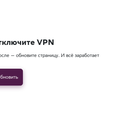
тключите VPN
осле — обновите страницу. И всё заработает
бновить