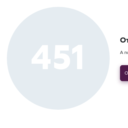
451
О
А п
О