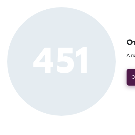
451
О
А п
О