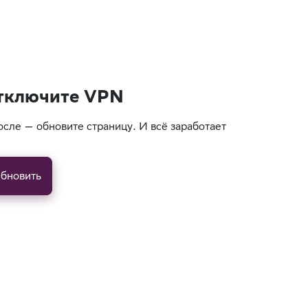
тключите VPN
осле — обновите страницу. И всё заработает
бновить