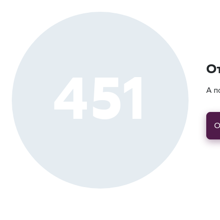
451
О
А п
О