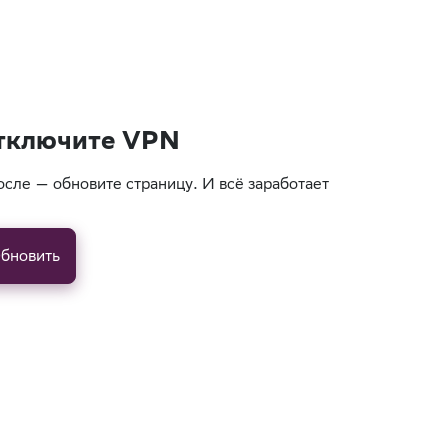
тключите VPN
осле — обновите страницу. И всё заработает
бновить