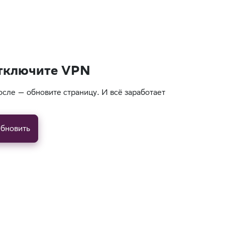
тключите VPN
осле — обновите страницу. И всё заработает
бновить