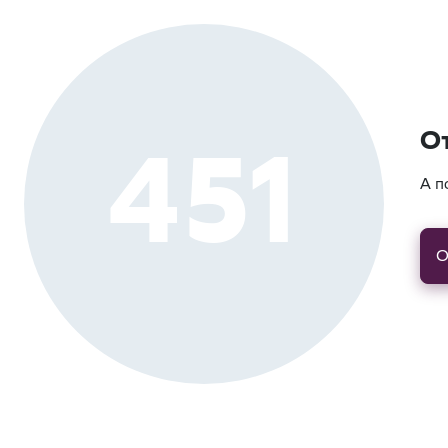
451
О
А п
О