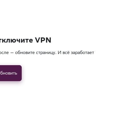
тключите VPN
осле — обновите страницу. И всё заработает
бновить