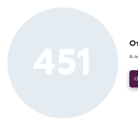
451
О
А п
О