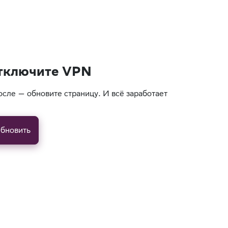
тключите VPN
осле — обновите страницу. И всё заработает
бновить