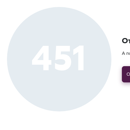
451
О
А п
О