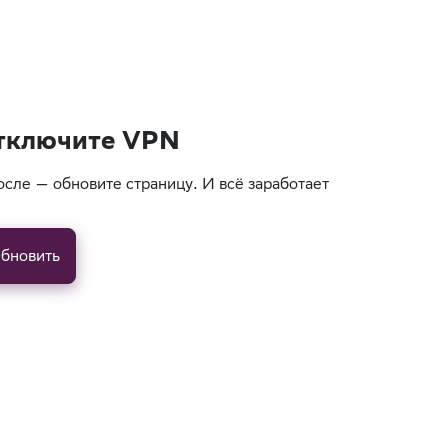
тключите VPN
осле — обновите страницу. И всё заработает
бновить