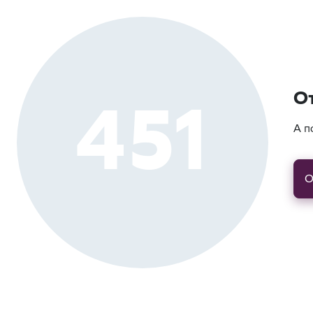
451
О
А п
О