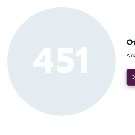
451
О
А п
О