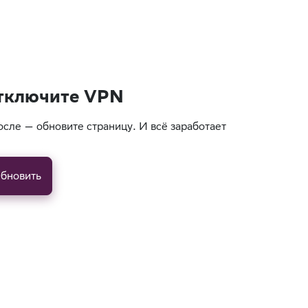
тключите VPN
осле — обновите страницу. И всё заработает
бновить