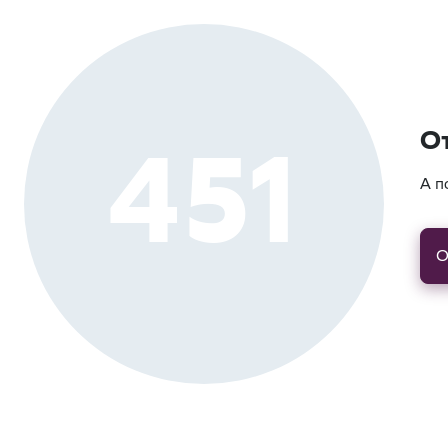
451
О
А п
О