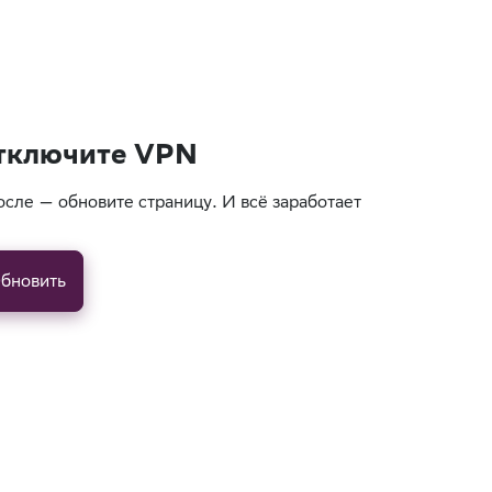
тключите VPN
осле — обновите страницу. И всё заработает
бновить