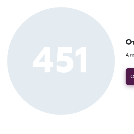
451
О
А п
О