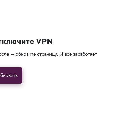
тключите VPN
осле — обновите страницу. И всё заработает
бновить