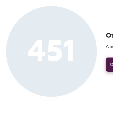
451
О
А п
О