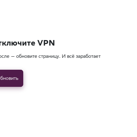
тключите VPN
осле — обновите страницу. И всё заработает
бновить