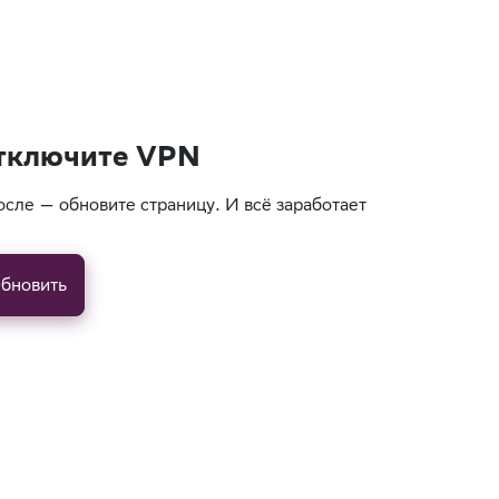
тключите VPN
осле — обновите страницу. И всё заработает
бновить