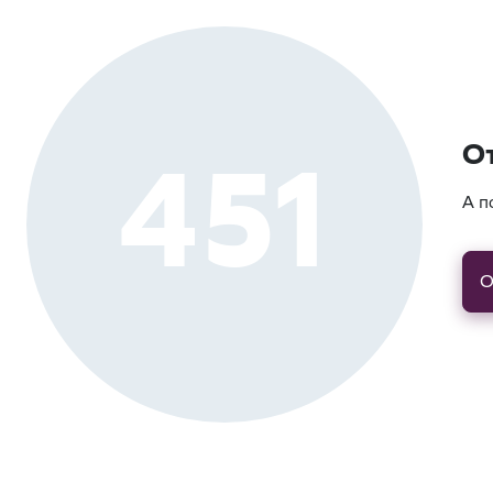
451
О
А п
О