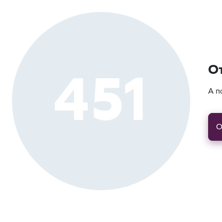
451
О
А п
О