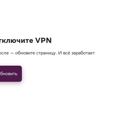
тключите VPN
осле — обновите страницу. И всё заработает
бновить