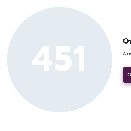
451
О
А п
О