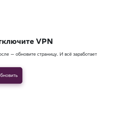
тключите VPN
осле — обновите страницу. И всё заработает
бновить