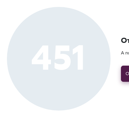
451
О
А п
О