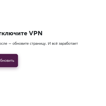
тключите VPN
осле — обновите страницу. И всё заработает
бновить