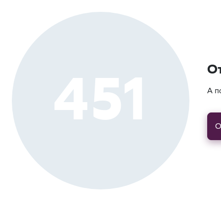
451
О
А п
О