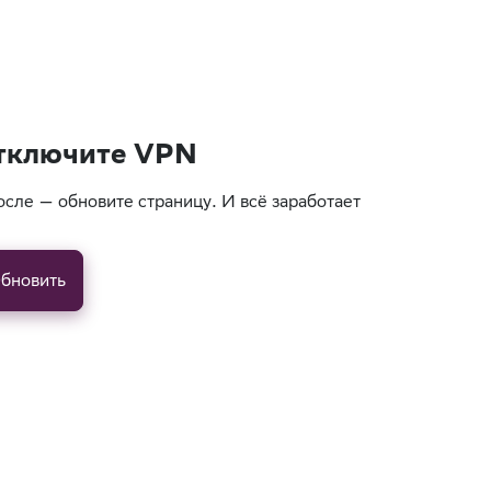
тключите VPN
осле — обновите страницу. И всё заработает
бновить