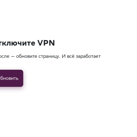
тключите VPN
осле — обновите страницу. И всё заработает
бновить