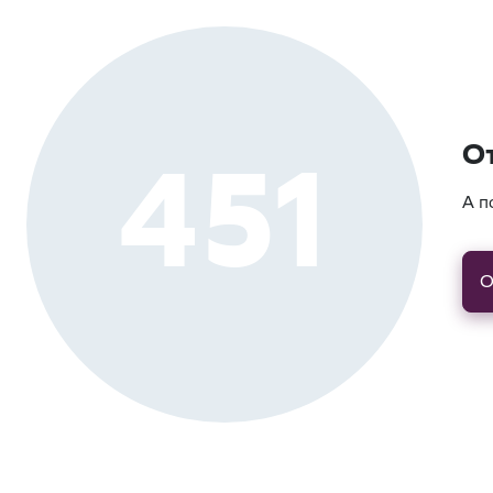
451
О
А п
О