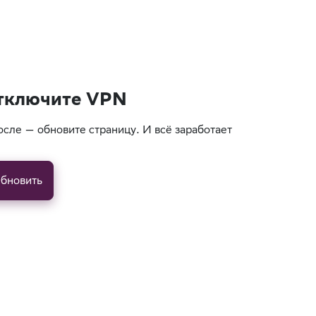
тключите VPN
осле — обновите страницу. И всё заработает
бновить