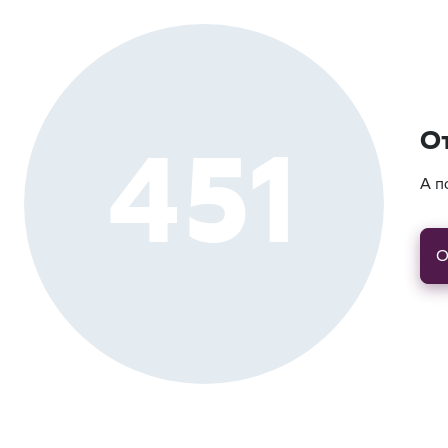
451
О
А п
О