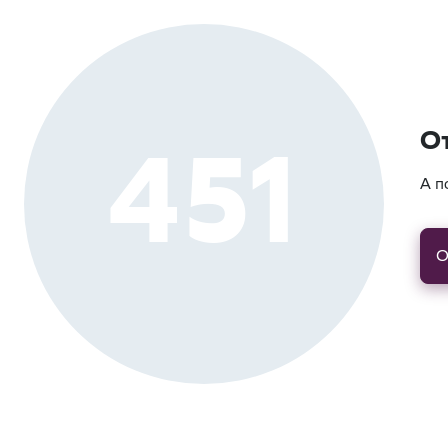
451
О
А п
О