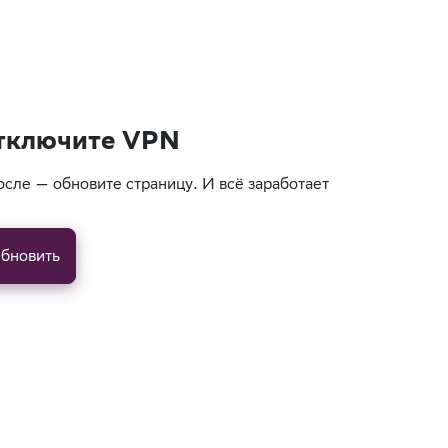
тключите VPN
осле — обновите страницу. И всё заработает
бновить