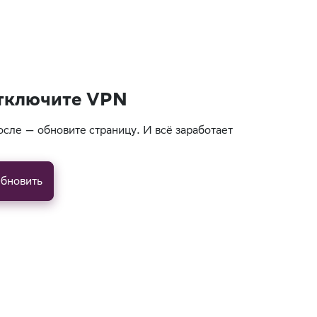
тключите VPN
осле — обновите страницу. И всё заработает
бновить