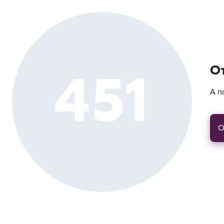
451
О
А п
О