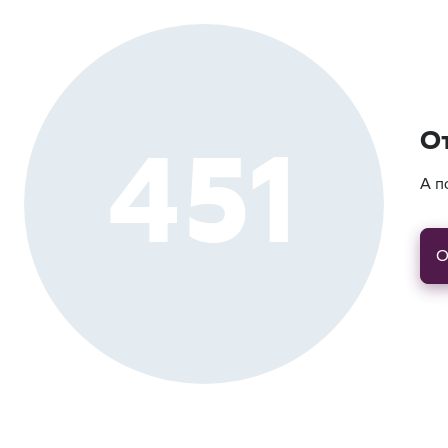
451
О
А п
О