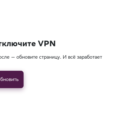
тключите VPN
осле — обновите страницу. И всё заработает
бновить